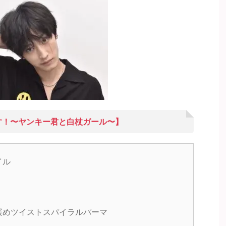
す！〜ヤンキー君と白杖ガール〜】
イル
緩めツイストスパイラルパーマ