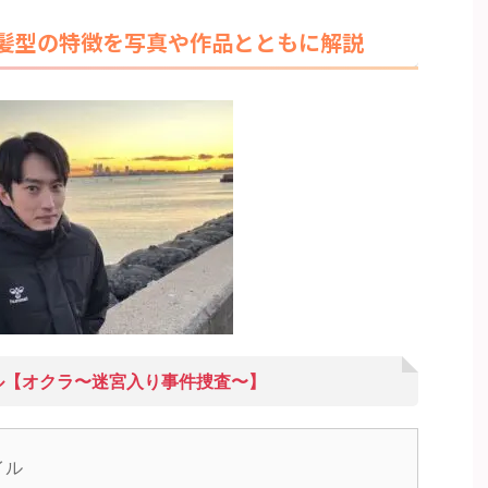
髪型の特徴を写真や作品とともに解説
ル【オクラ〜迷宮入り事件捜査〜】
イル