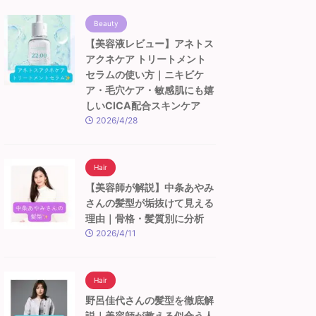
Beauty
【美容液レビュー】アネトス
アクネケア トリートメント
セラムの使い方｜ニキビケ
ア・毛穴ケア・敏感肌にも嬉
しいCICA配合スキンケア
2026/4/28
Hair
【美容師が解説】中条あやみ
さんの髪型が垢抜けて見える
理由｜骨格・髪質別に分析
2026/4/11
Hair
野呂佳代さんの髪型を徹底解
説｜美容師が教える似合う人