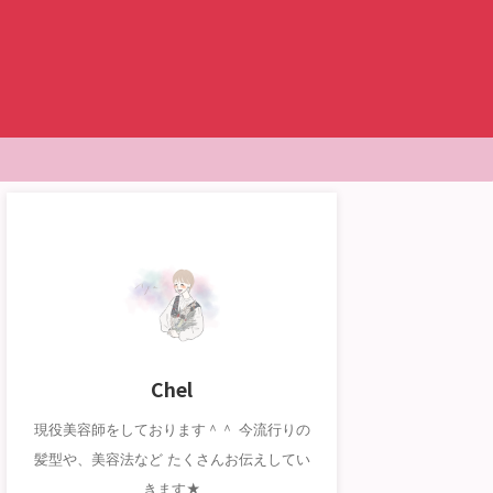
Chel
現役美容師をしております＾＾ 今流行りの
髪型や、美容法など たくさんお伝えしてい
きます★