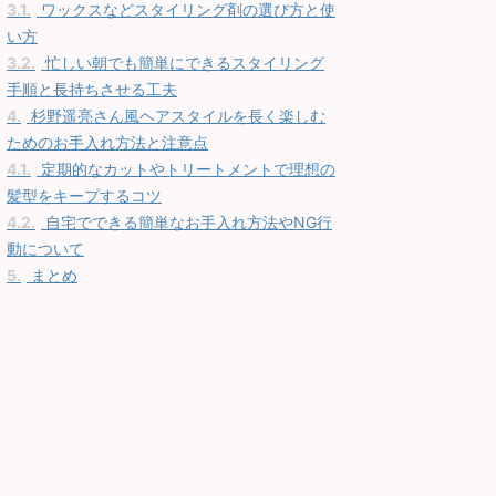
3.1.
ワックスなどスタイリング剤の選び方と使
い方
3.2.
忙しい朝でも簡単にできるスタイリング
手順と長持ちさせる工夫
4.
杉野遥亮さん風ヘアスタイルを長く楽しむ
ためのお手入れ方法と注意点
4.1.
定期的なカットやトリートメントで理想の
髪型をキープするコツ
4.2.
自宅でできる簡単なお手入れ方法やNG行
動について
5.
まとめ