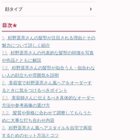
顔タイプ
目次★
1.
杉野遥亮さんの髪型が注目される理由とその
魅力について詳しく紹介
1.1.
杉野遥亮さんの代表的な髪型の特徴を写真
や作品とともに解説
1.2.
杉野遥亮さんの髪型が似合う人・似合わな
い人の顔立ちや雰囲気を説明
2.
美容室で杉野遥亮さん風ヘアをオーダーす
るときに気をつけるべきポイント
2.1.
美容師さんに伝えるべき具体的なオーダー
方法や参考画像の選び方
2.2.
髪質や骨格に合わせて調整してもらうた
めに大事な打ち合わせ内容
3.
杉野遥亮さん風ヘアスタイルを自宅で再現
するためのセット方法とコツ