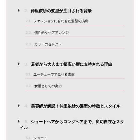
2.
仲里依紗の髪型が注目される背景
2.1.
ファッションに合わせた髪型の演出
2.2.
個性的なヘアアレンジ
2.3.
カラーのセレクト
3.
若者から大人まで幅広い層に支持される理由
3.1.
ユーチューブで見せる素顔
3.2.
女優としての実力
4.
美容師が解説！仲里依紗の髪型の特徴とスタイル
5.
ショートヘアからロングヘアまで、変幻自在なスタ
イル
5.1.
ショート