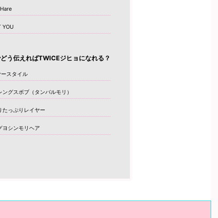
Hare
T YOU
どう伝えればTWICEジヒョになれる？
ヤースタイル
レングスボブ（タンバルモリ）
りたっぷりレイヤー
グヨシンモリヘア