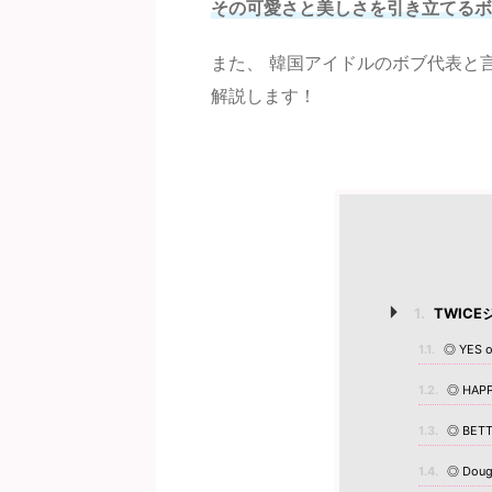
その可愛さと美しさを引き立てるボ
また、 韓国アイドルのボブ代表と
解説します！
1.
TWIC
1.1.
◎ YES o
1.2.
◎ HAPP
1.3.
◎ BET
1.4.
◎ Doug