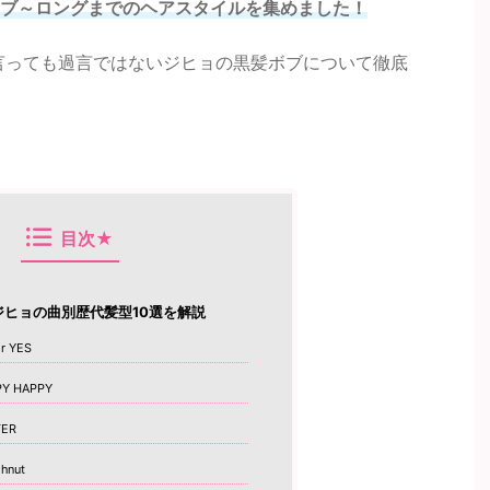
ブ～ロングまでのヘアスタイルを集めました！
言っても過言ではないジヒョの黒髪ボブについて徹底
目次★
Eジヒョの曲別歴代髪型10選を解説
r YES
Y HAPPY
TER
hnut