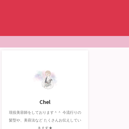
Chel
現役美容師をしております＾＾ 今流行りの
髪型や、美容法など たくさんお伝えしてい
きます★