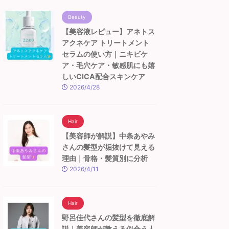
Beauty
【美容液レビュー】アネトス
アクネケア トリートメント
セラムの使い方｜ニキビケ
ア・毛穴ケア・敏感肌にも嬉
しいCICA配合スキンケア
2026/4/28
Hair
【美容師が解説】中条あやみ
さんの髪型が垢抜けて見える
理由｜骨格・髪質別に分析
2026/4/11
Hair
野呂佳代さんの髪型を徹底解
説｜美容師が教える似合う人