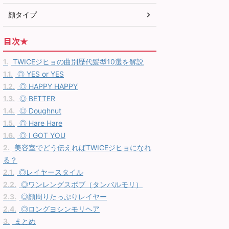
顔タイプ
目次★
1.
TWICEジヒョの曲別歴代髪型10選を解説
1.1.
◎ YES or YES
1.2.
◎ HAPPY HAPPY
1.3.
◎ BETTER
1.4.
◎ Doughnut
1.5.
◎ Hare Hare
1.6.
◎ I GOT YOU
2.
美容室でどう伝えればTWICEジヒョになれ
る？
2.1.
◎レイヤースタイル
2.2.
◎ワンレングスボブ（タンバルモリ）
2.3.
◎顔周りたっぷりレイヤー
2.4.
◎ロングヨシンモリヘア
3.
まとめ