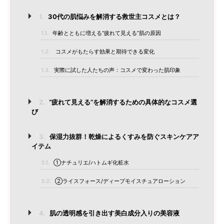
1.
30代の肌悩みを解消する救世主コスメとは？
1.1.
年齢とともに増える“疲れて見える”肌の原因
1.2.
コスメがもたらす効果と期待できる変化
1.3.
実際に試した人たちの声：コスメで変わった肌印象
2.
“疲れて見える”を解消するための具体的なコスメ選
び
3.
保湿力抜群！乾燥によるくすみを防ぐスキンケアア
イテム
3.1.
①ナチュリエ/ハトムギ化粧水
3.2.
②ライスフォース/ディープモイスチュアローション
4.
肌の透明感を引き出す美白成分入りの美容液