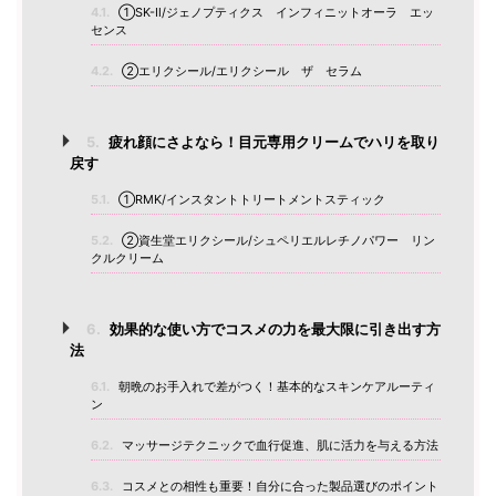
4.1.
①SK-Ⅱ/ジェノプティクス インフィニットオーラ エッ
センス
4.2.
②エリクシール/エリクシール ザ セラム
5.
疲れ顔にさよなら！目元専用クリームでハリを取り
戻す
5.1.
①RMK/インスタントトリートメントスティック
5.2.
②資生堂エリクシール/シュペリエルレチノパワー リン
クルクリーム
6.
効果的な使い方でコスメの力を最大限に引き出す方
法
6.1.
朝晩のお手入れで差がつく！基本的なスキンケアルーティ
ン
6.2.
マッサージテクニックで血行促進、肌に活力を与える方法
6.3.
コスメとの相性も重要！自分に合った製品選びのポイント