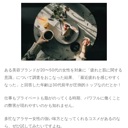
ある美容ブランドが20〜50代の女性を対象に「疲れと肌に関する
意識」について調査をおこなった結果、「最近疲れを感じやすく
なった」と回答した年齢は30代前半が圧倒的トップなのだとか！
仕事もプライベートも脂がのってくる時期、パワフルに働くこと
の弊害が現れやすいのかも知れません。
多忙なアラサー女性の強い味方となってくれるコスメがあるのな
ら、ぜひ試してみたいですよね。