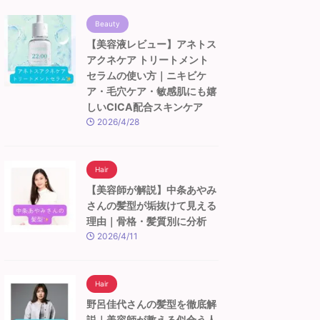
Beauty
【美容液レビュー】アネトス
アクネケア トリートメント
セラムの使い方｜ニキビケ
ア・毛穴ケア・敏感肌にも嬉
しいCICA配合スキンケア
2026/4/28
Hair
【美容師が解説】中条あやみ
さんの髪型が垢抜けて見える
理由｜骨格・髪質別に分析
2026/4/11
Hair
野呂佳代さんの髪型を徹底解
説｜美容師が教える似合う人