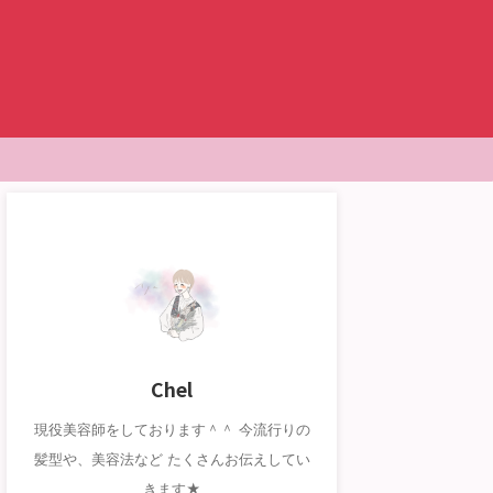
Chel
現役美容師をしております＾＾ 今流行りの
髪型や、美容法など たくさんお伝えしてい
きます★