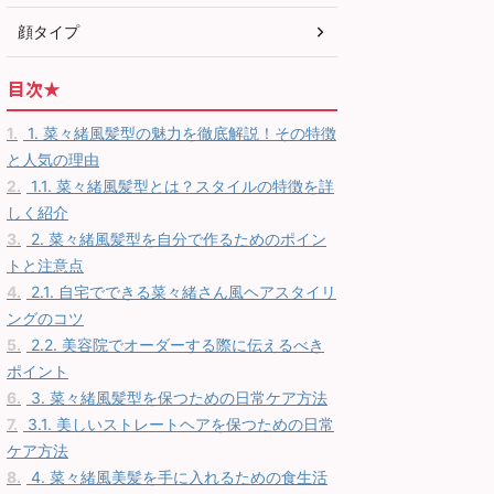
顔タイプ
目次★
1.
1. 菜々緒風髪型の魅力を徹底解説！その特徴
と人気の理由
2.
1.1. 菜々緒風髪型とは？スタイルの特徴を詳
しく紹介
3.
2. 菜々緒風髪型を自分で作るためのポイン
トと注意点
4.
2.1. 自宅でできる菜々緒さん風ヘアスタイリ
ングのコツ
5.
2.2. 美容院でオーダーする際に伝えるべき
ポイント
6.
3. 菜々緒風髪型を保つための日常ケア方法
7.
3.1. 美しいストレートヘアを保つための日常
ケア方法
8.
4. 菜々緒風美髪を手に入れるための食生活