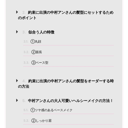
2.
約束に出演の中村アンさんの髪型にセットするため
のポイント
3.
似合う人の特徴
3.1.
①丸顔
3.2.
②面長
3.3.
③ベース型
4.
約束に出演の中村アンさんの髪型をオーダーする時
の方法
5.
中村アンさんの大人可愛いヘルシーメイクの方法！
5.1.
①ツヤ感のあるベースメイク
5.2.
②しっかり眉