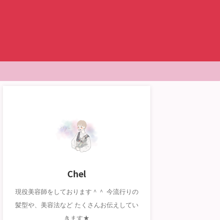
Chel
現役美容師をしております＾＾ 今流行りの
髪型や、美容法など たくさんお伝えしてい
きます★