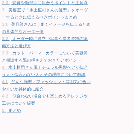
2.3.
髪質や顔型別に似合うポイントと注意点
3.
美容室で「水上恒司さんの髪型」をオーダ
ーするときに伝えるべきポイントまとめ
3.1.
美容師さんにうまくイメージを伝えるため
の具体的なオーダー例
3.2.
オーダー時に役立つ写真や参考資料の準
備方法と選び方
3.3.
カット・パーマ・カラーについて美容師
と相談する際の押さえておきたいポイント
4.
水上恒司さん風ナチュラル黒髪ヘアが似合
う人・似合わない人とその理由について解説
4.1.
どんな顔型・ファッション・雰囲気に合い
やすいか具体的に紹介
4.2.
似合わない場合でも楽しめるアレンジや
工夫について提案
5.
まとめ