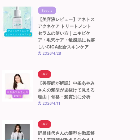
Beauty
【美容液レビュー】アネトス
アクネケア トリートメント
セラムの使い方｜ニキビケ
ア・毛穴ケア・敏感肌にも嬉
しいCICA配合スキンケア
2026/4/28
Hair
【美容師が解説】中条あやみ
さんの髪型が垢抜けて見える
理由｜骨格・髪質別に分析
2026/4/11
Hair
野呂佳代さんの髪型を徹底解
説｜美容師が教える似合う人