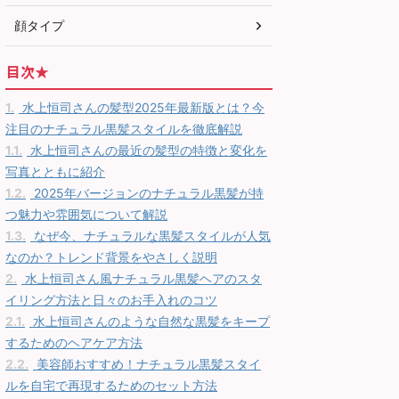
顔タイプ
目次★
1.
水上恒司さんの髪型2025年最新版とは？今
注目のナチュラル黒髪スタイルを徹底解説
1.1.
水上恒司さんの最近の髪型の特徴と変化を
写真とともに紹介
1.2.
2025年バージョンのナチュラル黒髪が持
つ魅力や雰囲気について解説
1.3.
なぜ今、ナチュラルな黒髪スタイルが人気
なのか？トレンド背景をやさしく説明
2.
水上恒司さん風ナチュラル黒髪ヘアのスタ
イリング方法と日々のお手入れのコツ
2.1.
水上恒司さんのような自然な黒髪をキープ
するためのヘアケア方法
2.2.
美容師おすすめ！ナチュラル黒髪スタイ
ルを自宅で再現するためのセット方法