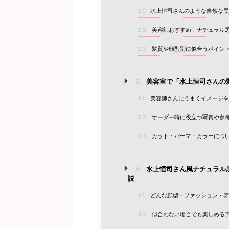
2.1.
水上恒司さんのような自然な黒
2.2.
美容師おすすめ！ナチュラル
2.3.
髪質や顔型別に似合うポイン
3.
美容室で「水上恒司さんの
3.1.
美容師さんにうまくイメージを
3.2.
オーダー時に役立つ写真や参
3.3.
カット・パーマ・カラーにつ
4.
水上恒司さん風ナチュラル
説
4.1.
どんな顔型・ファッション・雰
4.2.
似合わない場合でも楽しめる