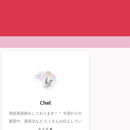
Chel
現役美容師をしております＾＾ 今流行りの
髪型や、美容法など たくさんお伝えしてい
きます★