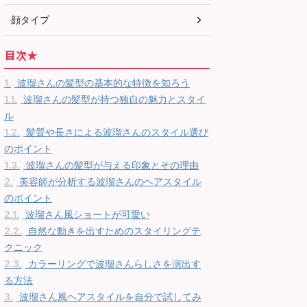
顔タイプ
目次★
1.
波瑠さんの髪型の基本的な特徴を知ろう
1.1.
波瑠さんの髪型が持つ独自の魅力とスタイ
ル
1.2.
髪質や長さによる波瑠さんのスタイル選び
のポイント
1.3.
波瑠さんの髪型が与える印象とその理由
2.
美容師が分析する波瑠さんのヘアスタイル
のポイント
2.1.
波瑠さん風ショートが可愛い
2.2.
自然な動きを出すためのスタイリングテ
クニック
2.3.
カラーリングで波瑠さんらしさを演出す
る方法
3.
波瑠さん風ヘアスタイルを自分で試してみ