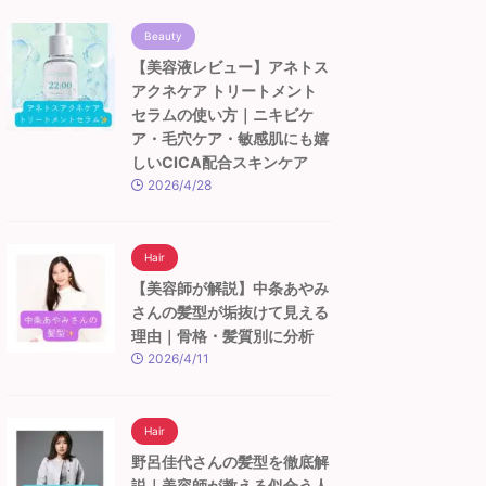
Beauty
【美容液レビュー】アネトス
アクネケア トリートメント
セラムの使い方｜ニキビケ
ア・毛穴ケア・敏感肌にも嬉
しいCICA配合スキンケア
2026/4/28
Hair
【美容師が解説】中条あやみ
さんの髪型が垢抜けて見える
理由｜骨格・髪質別に分析
2026/4/11
Hair
野呂佳代さんの髪型を徹底解
説｜美容師が教える似合う人