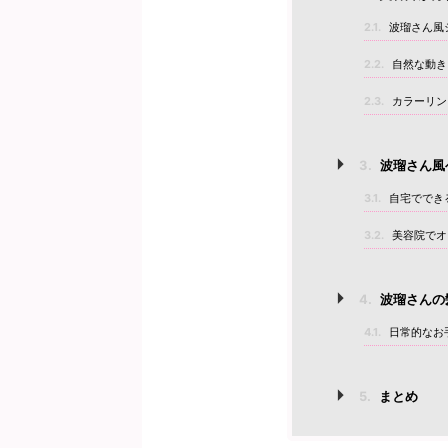
2.1.
波瑠さん風
2.2.
自然な動き
2.3.
カラーリン
3.
波瑠さん風
3.1.
自宅ででき
3.2.
美容院でオ
4.
波瑠さんの
4.1.
日常的なお
5.
まとめ