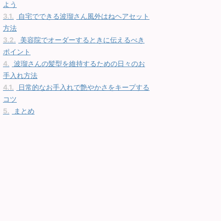
よう
3.1.
自宅でできる波瑠さん風外はねヘアセット
方法
3.2.
美容院でオーダーするときに伝えるべき
ポイント
4.
波瑠さんの髪型を維持するための日々のお
手入れ方法
4.1.
日常的なお手入れで艶やかさをキープする
コツ
5.
まとめ