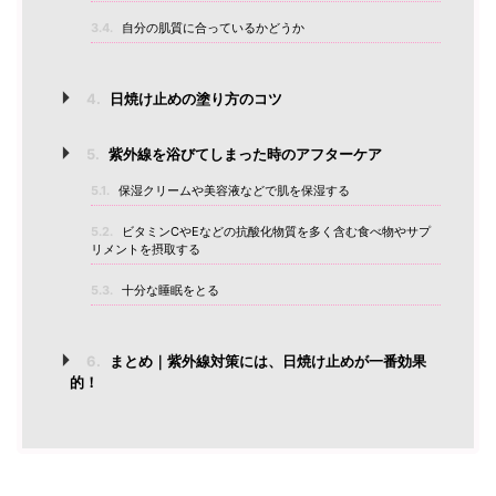
3.4.
自分の肌質に合っているかどうか
4.
日焼け止めの塗り方のコツ
5.
紫外線を浴びてしまった時のアフターケア
5.1.
保湿クリームや美容液などで肌を保湿する
5.2.
ビタミンCやEなどの抗酸化物質を多く含む食べ物やサプ
リメントを摂取する
5.3.
十分な睡眠をとる
6.
まとめ｜紫外線対策には、日焼け止めが一番効果
的！