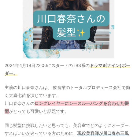
2024年4月19日22:00にスタートのTBS系の
ドラマ9(ナイン)ボー
ダー。
主演の川口春奈さんは、 飲食業のトータルプロデュース会社で働
く大庭七苗を演じています。
川口春奈さんの
ロングレイヤーにシースルーバングを合わせた髪
型
がとっても可愛いと話題です。
同じ髪型に挑戦したいと思っても、美容室でどのようにオーダー
すればいいか迷っている方のために、
現役美容師が川口春奈三風