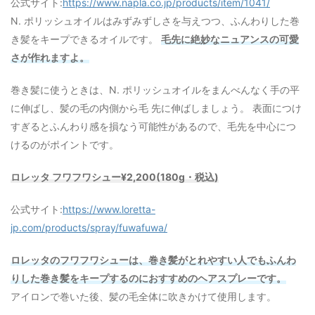
公式サイト:
https://www.napla.co.jp/products/item/1041/
N. ポリッシュオイルはみずみずしさを与えつつ、ふんわりした巻
き髪をキープできるオイルです。
毛先に絶妙なニュアンスの可愛
さが作れますよ。
巻き髪に使うときは、N. ポリッシュオイルをまんべんなく手の平
に伸ばし、髪の毛の内側から毛 先に伸ばしましょう。 表面につけ
すぎるとふんわり感を損なう可能性があるので、毛先を中心につ
けるのがポイントです。
ロレッタ フワフワシュー¥2,200(180g・税込)
公式サイト:
https://www.loretta-
jp.com/products/spray/fuwafuwa/
ロレッタのフワフワシューは、巻き髪がとれやすい人でもふんわ
りした巻き髪をキープするのにおすすめのヘアスプレーです。
アイロンで巻いた後、髪の毛全体に吹きかけて使用します。